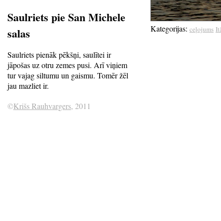
Saulriets pie San Michele
Kategorijas:
ceļojums
It
salas
Saulriets pienāk pēkšņi, saulītei ir
jāpošas uz otru zemes pusi. Arī viņiem
tur vajag siltumu un gaismu. Tomēr žēl
jau mazliet ir.
©
Krišs Rauhvargers
, 2011