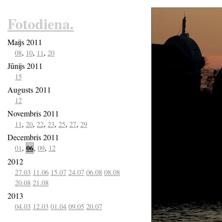
Fotodiena.
Maijs 2011
,
,
,
08
10
11
20
Jūnijs 2011
15
Augusts 2011
12
Novembris 2011
,
,
,
,
,
,
11
20
22
23
25
27
29
Decembris 2011
,
,
,
06
01
09
12
2012
27.03
11.06
15.07
24.07
06.08
08.08
20.08
21.08
2013
04.03
12.03
01.04
09.05
20.07