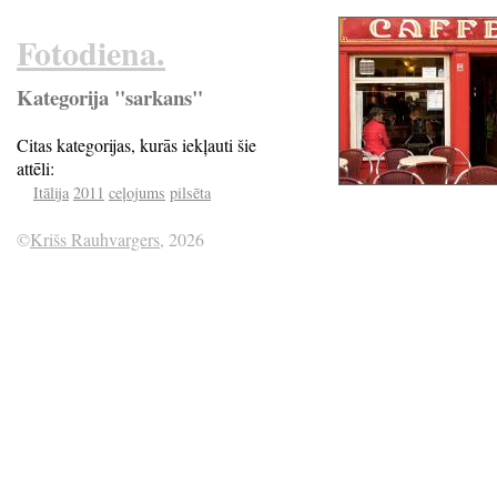
Fotodiena.
Kategorija "sarkans"
Citas kategorijas, kurās iekļauti šie
attēli:
Itālija
2011
ceļojums
pilsēta
©
Krišs Rauhvargers
, 2026