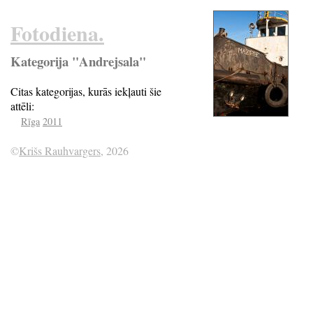
Fotodiena.
Kategorija "Andrejsala"
Citas kategorijas, kurās iekļauti šie
attēli:
Rīga
2011
©
Krišs Rauhvargers
, 2026